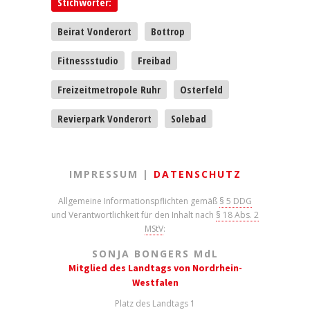
Stichwörter:
Beirat Vonderort
Bottrop
Fitnessstudio
Freibad
Freizeitmetropole Ruhr
Osterfeld
Revierpark Vonderort
Solebad
IMPRESSUM |
DATENSCHUTZ
Allgemeine Informationspflichten gemäß
§ 5 DDG
und Verantwortlichkeit für den Inhalt nach
§ 18 Abs. 2
MStV
:
SONJA BONGERS M
d
L
Mitglied des Landtags von Nordrhein-
Westfalen
Platz des Landtags 1