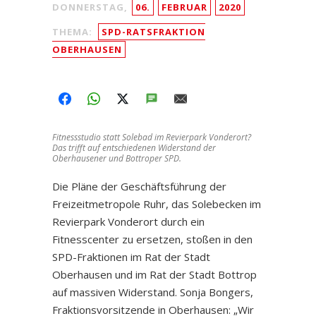
DONNERSTAG,
06.
FEBRUAR
2020
THEMA:
SPD-RATSFRAKTION
OBERHAUSEN
FACEBOOK
WHATSAPP
TWITTER
SMS
EMAIL
Fitnessstudio statt Solebad im Revierpark Vonderort?
Das trifft auf entschiedenen Widerstand der
Oberhausener und Bottroper SPD.
Die Pläne der Geschäftsführung der
Freizeitmetropole Ruhr, das Solebecken im
Revierpark Vonderort durch ein
Fitnesscenter zu ersetzen, stoßen in den
SPD-Fraktionen im Rat der Stadt
Oberhausen und im Rat der Stadt Bottrop
auf massiven Widerstand. Sonja Bongers,
Fraktionsvorsitzende in Oberhausen: „Wir