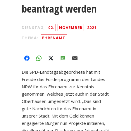
beantragt werden
DIENSTAG,
02.
NOVEMBER
2021
THEMA:
EHRENAMT
FACEBOOK
WHATSAPP
TWITTER
SMS
EMAIL
Die SPD-Landtagsabgeordnete hat mit
Freude das Förderprogramm des Landes
NRW für das Ehrenamt zur Kenntnis
genommen, welches jetzt auch in der Stadt
Oberhausen umgesetzt wird. „Das sind
gute Nachrichten für das Ehrenamt in
unserer Stadt. Mit dem Geld können
engagierte Bürger nun Projekte initiieren,
die allen nützen. Das kann vom Adventscafé