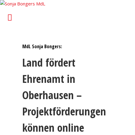
Sonja Bongers MdL
Für Alt-Oberhausen und Osterfeld im Landtag von
Nordrhein-Westfalen
MdL Sonja Bongers:
Land fördert
Ehrenamt in
Oberhausen –
Projektförderungen
können online