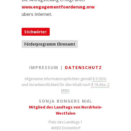
www.engagementfoerderung.nrw
übers Internet.
Stichwörter:
Förderprogramm Ehrenamt
IMPRESSUM |
DATENSCHUTZ
Allgemeine Informationspflichten gemäß
§ 5 DDG
und Verantwortlichkeit für den Inhalt nach
§ 18 Abs. 2
MStV
:
SONJA BONGERS M
d
L
Mitglied des Landtags von Nordrhein-
Westfalen
Platz des Landtags 1
40002 Düsseldorf