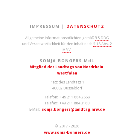
IMPRESSUM |
DATENSCHUTZ
Allgemeine Informationspflichten gemäß
§ 5 DDG
und Verantwortlichkeit für den Inhalt nach
§ 18 Abs. 2
MStV
:
SONJA BONGERS M
d
L
Mitglied des Landtags von Nordrhein-
Westfalen
Platz des Landtags 1
40002 Düsseldorf
Telefon: +49 211 884 2668
Telefax: +49 211 884 3160
sonja.bongers@landtag.nrw.de
E-Mail:
© 2017 - 2026
www.sonja-bongers.de