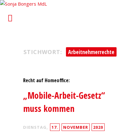
Sonja Bongers MdL
Für Alt-Oberhausen und Osterfeld im Landtag von
Nordrhein-Westfalen
STICHWORT:
Arbeitnehmerrechte
Recht auf Homeoffice:
„Mobile-Arbeit-Gesetz“
muss kommen
DIENSTAG,
17.
NOVEMBER
2020