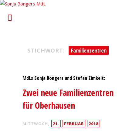
Sonja Bongers MdL
Für Alt-Oberhausen und Osterfeld im Landtag von
Nordrhein-Westfalen
STICHWORT:
Familienzentren
MdLs Sonja Bongers und Stefan Zimkeit:
Zwei neue Familienzentren
für Oberhausen
MITTWOCH,
21.
FEBRUAR
2018