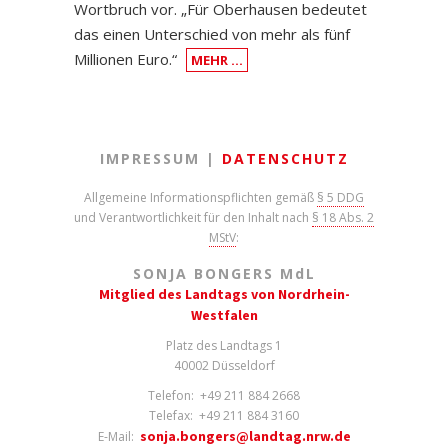
Wortbruch vor. „Für Oberhausen bedeutet
das einen Unterschied von mehr als fünf
Millionen Euro.“
MEHR …
IMPRESSUM |
DATENSCHUTZ
Allgemeine Informationspflichten gemäß
§ 5 DDG
und Verantwortlichkeit für den Inhalt nach
§ 18 Abs. 2
MStV
:
SONJA BONGERS M
d
L
Mitglied des Landtags von Nordrhein-
Westfalen
Platz des Landtags 1
40002 Düsseldorf
Telefon: +49 211 884 2668
Telefax: +49 211 884 3160
sonja.bongers@landtag.nrw.de
E-Mail: