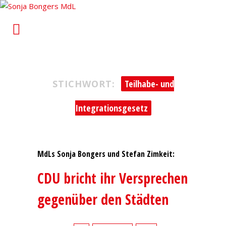
Sonja Bongers MdL
Für Alt-Oberhausen und Osterfeld im Landtag von
Nordrhein-Westfalen
STICHWORT:
Teilhabe- und
Integrationsgesetz
MdLs Sonja Bongers und Stefan Zimkeit:
CDU bricht ihr Versprechen
gegenüber den Städten