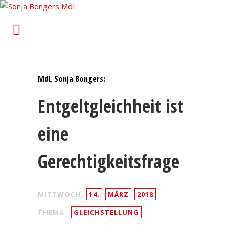
Sonja Bongers MdL
Für Alt-Oberhausen und Osterfeld im Landtag von
Nordrhein-Westfalen
MdL Sonja Bongers:
Entgeltgleichheit ist
eine
Gerechtigkeitsfrage
MITTWOCH,
14.
MÄRZ
2018
THEMA:
GLEICHSTELLUNG