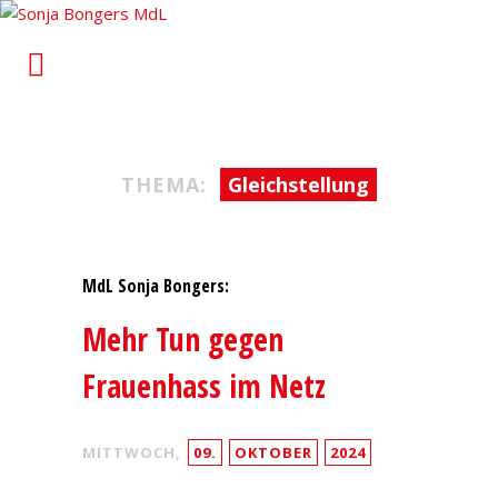
Sonja Bongers MdL
Für Alt-Oberhausen und Osterfeld im Landtag von
Nordrhein-Westfalen
THEMA:
Gleichstellung
MdL Sonja Bongers:
Mehr Tun gegen
Frauenhass im Netz
MITTWOCH,
09.
OKTOBER
2024