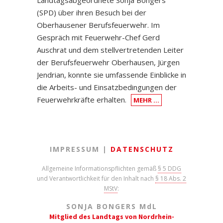
Landtagsabgeordnete Sonja Bongers
(SPD) über ihren Besuch bei der
Oberhausener Berufsfeuerwehr. Im
Gespräch mit Feuerwehr-Chef Gerd
Auschrat und dem stellvertretenden Leiter
der Berufsfeuerwehr Oberhausen, Jürgen
Jendrian, konnte sie umfassende Einblicke in
die Arbeits- und Einsatzbedingungen der
Feuerwehrkräfte erhalten.
MEHR …
IMPRESSUM |
DATENSCHUTZ
Allgemeine Informationspflichten gemäß
§ 5 DDG
und Verantwortlichkeit für den Inhalt nach
§ 18 Abs. 2
MStV
:
SONJA BONGERS M
d
L
Mitglied des Landtags von Nordrhein-