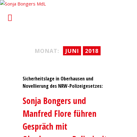
Sonja Bongers MdL
Für Alt-Oberhausen und Osterfeld im Landtag von
Nordrhein-Westfalen
MONAT:
JUNI
2018
Sicherheitslage in Oberhausen und
Novellierung des NRW-Polizeigesetzes:
Sonja Bongers und
Manfred Flore führen
Gespräch mit