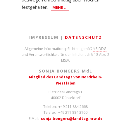
festgehalten.
MEHR …
IMPRESSUM |
DATENSCHUTZ
Allgemeine Informationspflichten gemäß
§ 5 DDG
und Verantwortlichkeit für den Inhalt nach
§ 18 Abs. 2
MStV
:
SONJA BONGERS M
d
L
Mitglied des Landtags von Nordrhein-
Westfalen
Platz des Landtags 1
40002 Düsseldorf
Telefon: +49 211 884 2668
Telefax: +49 211 884 3160
sonja.bongers@landtag.nrw.de
E-Mail: