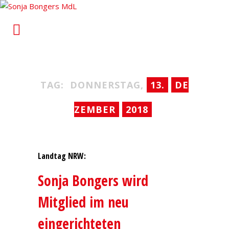
Sonja Bongers MdL
Für Alt-Oberhausen und Osterfeld im Landtag von
Nordrhein-Westfalen
TAG:
DONNERSTAG,
13.
DE
ZEMBER
2018
Landtag NRW:
Sonja Bongers wird
Mitglied im neu
eingerichteten