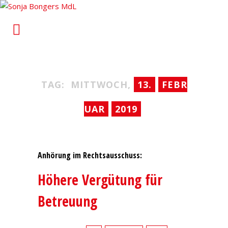
Sonja Bongers MdL
Für Alt-Oberhausen und Osterfeld im Landtag von
Nordrhein-Westfalen
TAG:
MITTWOCH,
13.
FEBR
UAR
2019
Anhörung im Rechtsausschuss:
Höhere Vergütung für
Betreuung