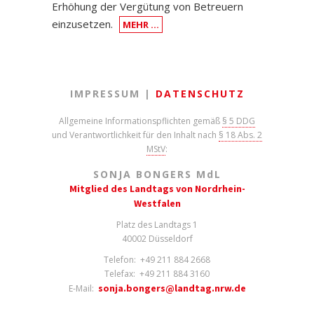
Erhöhung der Vergütung von Betreuern
einzusetzen.
MEHR …
IMPRESSUM |
DATENSCHUTZ
Allgemeine Informationspflichten gemäß
§ 5 DDG
und Verantwortlichkeit für den Inhalt nach
§ 18 Abs. 2
MStV
:
SONJA BONGERS M
d
L
Mitglied des Landtags von Nordrhein-
Westfalen
Platz des Landtags 1
40002 Düsseldorf
Telefon: +49 211 884 2668
Telefax: +49 211 884 3160
sonja.bongers@landtag.nrw.de
E-Mail: