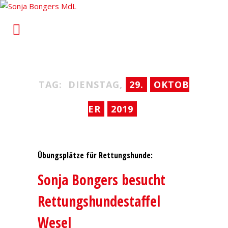
Sonja Bongers MdL
Für Alt-Oberhausen und Osterfeld im Landtag von
Nordrhein-Westfalen
TAG:
DIENSTAG,
29.
OKTOB
ER
2019
Übungsplätze für Rettungshunde:
Sonja Bongers besucht
Rettungshundestaffel
Wesel