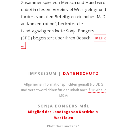
Zusammenspiel von Mensch und Hund wird
dabei in diesem Verein viel Wert gelegt und
fordert von allen Beteiligten ein hohes Maß
an Konzentration“, berichtet die
Landtagsabgeordnete Sonja Bongers
(SPD) begeistert über ihren Besuch.
MEHR
…
IMPRESSUM |
DATENSCHUTZ
Allgemeine Informationspflichten gemäß
§ 5 DDG
und Verantwortlichkeit für den Inhalt nach
§ 18 Abs. 2
MStV
:
SONJA BONGERS M
d
L
Mitglied des Landtags von Nordrhein-
Westfalen
Platz des Landtags 1