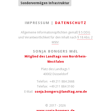
Sondervermögen Infrastruktur
IMPRESSUM |
DATENSCHUTZ
Allgemeine Informationspflichten gemäß
§ 5 DDG
und Verantwortlichkeit für den Inhalt nach
§ 18 Abs. 2
MStV
:
SONJA BONGERS M
d
L
Mitglied des Landtags von Nordrhein-
Westfalen
Platz des Landtags 1
40002 Düsseldorf
Telefon: +49 211 884 2668
Telefax: +49 211 884 3160
sonja.bongers@landtag.nrw.de
E-Mail:
© 2017 - 2026
www.sonja-bongers.de