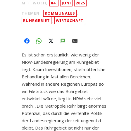
MITTWOCH,
04.
JUNI
2025
THEMEN:
KOMMUNALES
,
RUHRGEBIET
,
WIRTSCHAFT
FACEBOOK
WHATSAPP
TWITTER
SMS
EMAIL
Es ist schon erstaunlich, wie wenig der
NRW-Landesregierung am Ruhrgebiet
liegt. Kaum Investitionen, stiefmütterliche
Behandlung in fast allen Bereichen.
Während in andere Regionen Europas so
ein Filetstück wie das Ruhrgebiet
entwickelt würde, liegt in NRW sehr viel
brach. „Die Metropole Ruhr birgt enormes
Potenzial, das durch die verfehlte Politik
der Landesregierung derzeit ungenutzt
bleibt. Das Ruhrgebiet ist nicht nur der