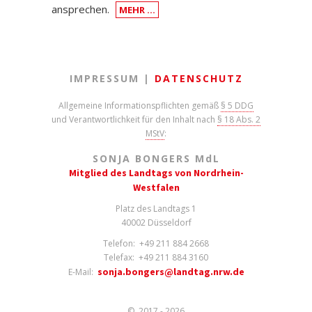
ansprechen.
MEHR …
IMPRESSUM |
DATENSCHUTZ
Allgemeine Informationspflichten gemäß
§ 5 DDG
und Verantwortlichkeit für den Inhalt nach
§ 18 Abs. 2
MStV
:
SONJA BONGERS M
d
L
Mitglied des Landtags von Nordrhein-
Westfalen
Platz des Landtags 1
40002 Düsseldorf
Telefon: +49 211 884 2668
Telefax: +49 211 884 3160
sonja.bongers@landtag.nrw.de
E-Mail:
© 2017 - 2026