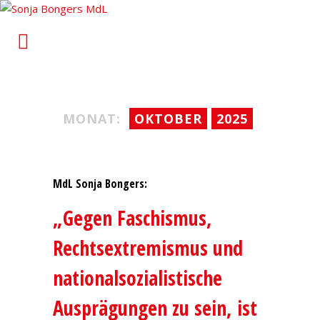
Sonja Bongers MdL
Für Alt-Oberhausen und Osterfeld im Landtag von
Nordrhein-Westfalen
MONAT:
OKTOBER
2025
MdL Sonja Bongers:
„Gegen Faschismus,
Rechtsextremismus und
nationalsozialistische
Ausprägungen zu sein, ist