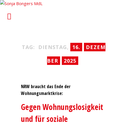
Sonja Bongers MdL
Für Alt-Oberhausen und Osterfeld im Landtag von
Nordrhein-Westfalen
TAG:
DIENSTAG,
16.
DEZEM
BER
2025
NRW braucht das Ende der
Wohnungsmarktkrise:
Gegen Wohnungslosigkeit
und für soziale