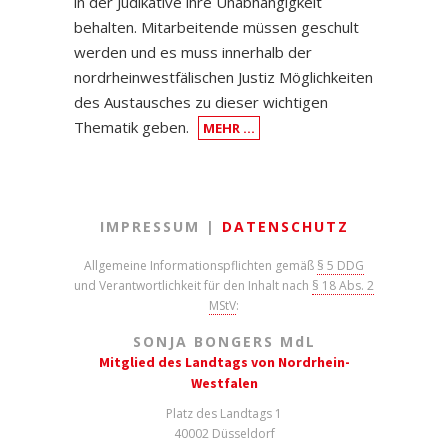
in der Judikative ihre Unabhängigkeit
behalten. Mitarbeitende müssen geschult
werden und es muss innerhalb der
nordrheinwestfälischen Justiz Möglichkeiten
des Austausches zu dieser wichtigen
Thematik geben.
MEHR …
IMPRESSUM |
DATENSCHUTZ
Allgemeine Informationspflichten gemäß
§ 5 DDG
und Verantwortlichkeit für den Inhalt nach
§ 18 Abs. 2
MStV
:
SONJA BONGERS M
d
L
Mitglied des Landtags von Nordrhein-
Westfalen
Platz des Landtags 1
40002 Düsseldorf