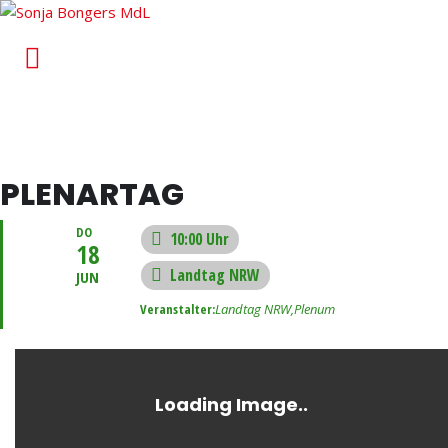
Sonja Bongers MdL
Für Alt-Oberhausen und Osterfeld im Landtag von
Nordrhein-Westfalen
PLENARTAG
DO
10:00 Uhr
18
Landtag NRW
JUN
Veranstalter:
Landtag NRW,
Plenum