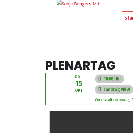
Sonja Bongers
sta
Für Alt-Oberhausen und Osterfel
PLENARTAG
DO
10:00 Uhr
15
Landtag NRW
OKT
Veranstalter:
Landtag 