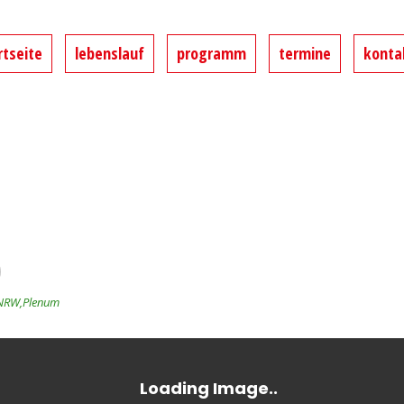
 MdL
rtseite
lebenslauf
programm
termine
konta
d im Landtag von Nordrhein-Westfalen
NRW,
Plenum