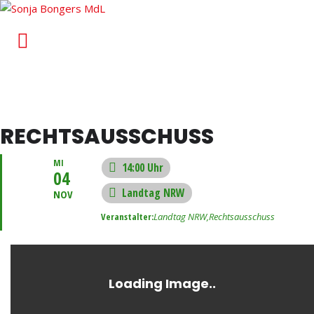
Sonja Bongers MdL
Für Alt-Oberhausen und Osterfeld im Landtag von
Nordrhein-Westfalen
RECHTSAUSSCHUSS
MI
14:00 Uhr
04
Landtag NRW
NOV
Veranstalter:
Landtag NRW,
Rechtsausschuss