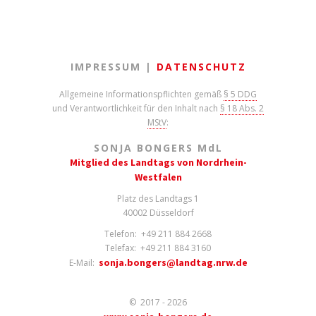
IMPRESSUM |
DATENSCHUTZ
Allgemeine Informationspflichten gemäß
§ 5 DDG
und Verantwortlichkeit für den Inhalt nach
§ 18 Abs. 2
MStV
:
SONJA BONGERS M
d
L
Mitglied des Landtags von Nordrhein-
Westfalen
Platz des Landtags 1
40002 Düsseldorf
Telefon: +49 211 884 2668
Telefax: +49 211 884 3160
sonja.bongers@landtag.nrw.de
E-Mail:
© 2017 - 2026