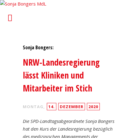
Sonja Bongers MdL
Für Alt-Oberhausen und Osterfeld im Landtag von
Nordrhein-Westfalen
Sonja Bongers:
NRW-Landesregierung
lässt Kliniken und
Mitarbeiter im Stich
MONTAG,
14.
DEZEMBER
2020
Die SPD-Landtagsabgeordnete Sonja Bongers
hat den Kurs der Landesregierung bezüglich
des medizinischen Managements der