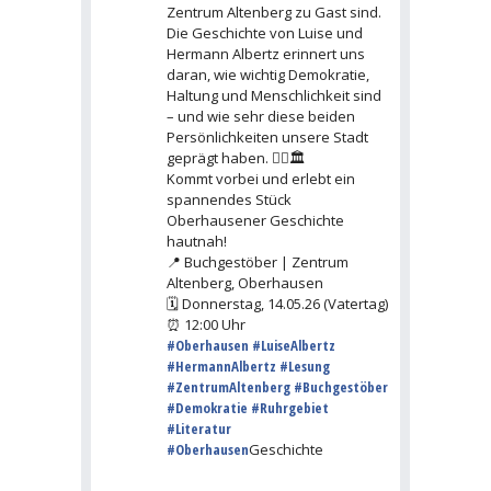
Zentrum Altenberg zu Gast sind.
Die Geschichte von Luise und
Hermann Albertz erinnert uns
daran, wie wichtig Demokratie,
Haltung und Menschlichkeit sind
– und wie sehr diese beiden
Persönlichkeiten unsere Stadt
geprägt haben. ✊🏽🏛️
Kommt vorbei und erlebt ein
spannendes Stück
Oberhausener Geschichte
hautnah!
📍 Buchgestöber | Zentrum
Altenberg, Oberhausen
🗓 Donnerstag, 14.05.26 (Vatertag)
⏰ 12:00 Uhr
#Oberhausen
#LuiseAlbertz
#HermannAlbertz
#Lesung
#ZentrumAltenberg
#Buchgestöber
#Demokratie
#Ruhrgebiet
#Literatur
#Oberhausen
Geschichte