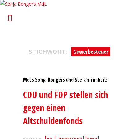
Sonja Bongers MdL
Für Alt-Oberhausen und Osterfeld im Landtag von
Nordrhein-Westfalen
STICHWORT:
Gewerbesteuer
MdLs Sonja Bongers und Stefan Zimkeit:
CDU und FDP stellen sich
gegen einen
Altschuldenfonds