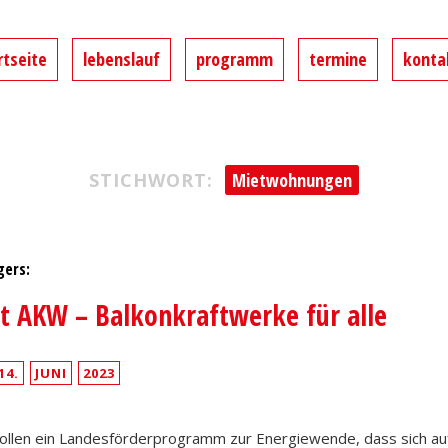
 MdL
rtseite
lebenslauf
programm
termine
konta
d im Landtag von Nordrhein-Westfalen
STICHWORT:
Mietwohnungen
gers:
t AKW – Balkonkraftwerke für alle
14.
JUNI
2023
ollen ein Landesförderprogramm zur Energiewende, dass sich au