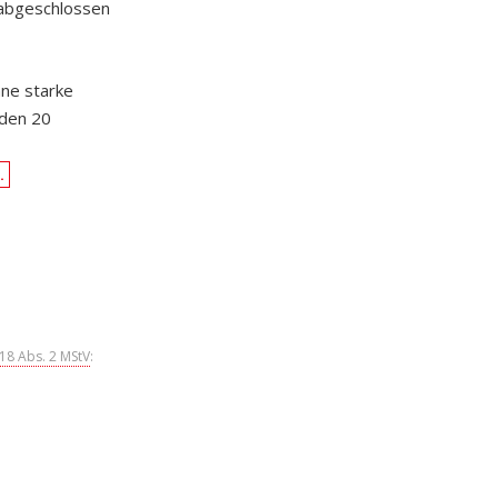
 abgeschlossen
hne starke
 den 20
-
…
 18 Abs. 2 MStV
: