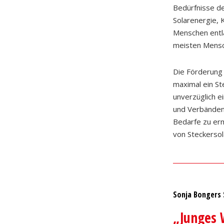
Bedürfnisse d
Solarenergie, 
Menschen entl
meisten Mensc
Die Förderung 
maximal ein St
unverzüglich 
und Verbänden
Bedarfe zu erm
von Steckersol
Sonja Bongers
„Junges 