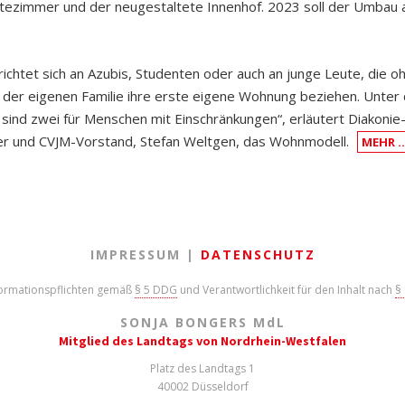
stezimmer und der neugestaltete Innenhof. 2023 soll der Umbau
ichtet sich an Azubis, Studenten oder auch an junge Leute, die o
 der eigenen Familie ihre erste eigene Wohnung beziehen. Unter
ind zwei für Menschen mit Einschränkungen“, erläutert Diakonie
er und CVJM-Vorstand, Stefan Weltgen, das Wohnmodell.
MEHR 
IMPRESSUM |
DATENSCHUTZ
formationspflichten gemäß
§ 5 DDG
und Verantwortlichkeit für den Inhalt nach
§
SONJA BONGERS M
d
L
Mitglied des Landtags von Nordrhein-Westfalen
Platz des Landtags 1
40002 Düsseldorf