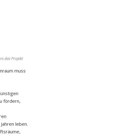
rs das Projekt
ohnraum muss
Günstigen
u fördern,
ren
Jahren leben.
ftsräume,