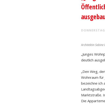
Öffentli
ausgeba
DONNERSTAG
Architektin Sabine
„Junges Wohnpr
deutlich ausg
„Den Weg, den 
Wohnraum für j
bezeichne ich 
Landtagsabgeo
Marktstraße. I
Die Apparteme