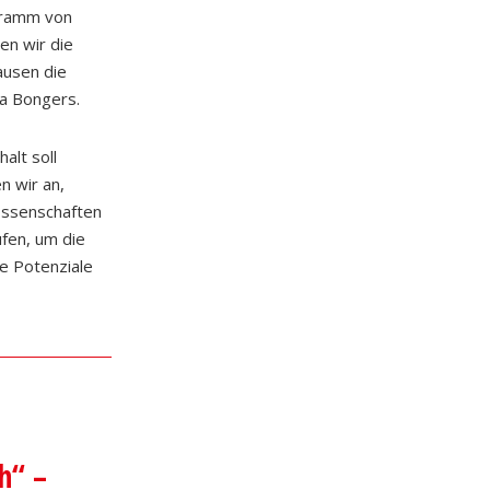
gramm von
en wir die
ausen die
ja Bongers.
alt soll
n wir an,
ossenschaften
fen, um die
ie Potenziale
h“ –