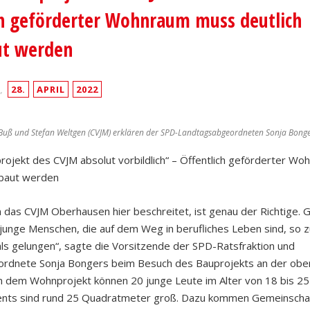
ch geförderter Wohnraum muss deutlich
ut werden
,
28.
APRIL
2022
 Buß und Stefan Weltgen (CVJM) erklären der SPD-Landtagsabgeordneten Sonja Bonge
ojekt des CVJM absolut vorbildlich“ – Öffentlich geförderter W
ebaut werden
das CVJM Oberhausen hier beschreitet, ist genau der Richtige. 
unge Menschen, die auf dem Weg in berufliches Leben sind, so z
als gelungen“, sagte die Vorsitzende der SPD-Ratsfraktion und
rdnete Sonja Bongers beim Besuch des Bauprojekts an der obe
n dem Wohnprojekt können 20 junge Leute im Alter von 18 bis 25 
nts sind rund 25 Quadratmeter groß. Dazu kommen Gemeinscha