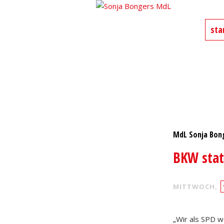
Sonja Bongers
sta
Für Alt-Oberhausen und Osterfel
MdL Sonja Bon
BKW stat
MITTWOCH,
„Wir als SPD w