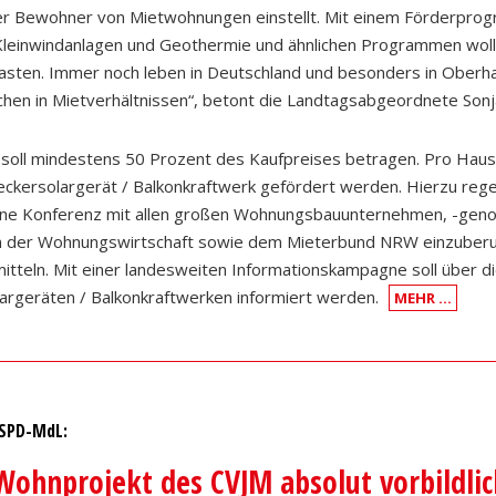
er Bewohner von Mietwohnungen einstellt. Mit einem Förderpro
Kleinwindanlagen und Geothermie und ähnlichen Programmen woll
asten. Immer noch leben in Deutschland und besonders in Oberh
hen in Mietverhältnissen“, betont die Landtagsabgeordnete Son
soll mindestens 50 Prozent des Kaufpreises betragen. Pro Haush
eckersolargerät / Balkonkraftwerk gefördert werden. Hierzu rege
eine Konferenz mit allen großen Wohnungsbauunternehmen, -gen
 der Wohnungswirtschaft sowie dem Mieterbund NRW einzuberu
itteln. Mit einer landesweiten Informationskampagne soll über d
argeräten / Balkonkraftwerken informiert werden.
MEHR …
 SPD-MdL:
Wohnprojekt des CVJM absolut vorbildlic