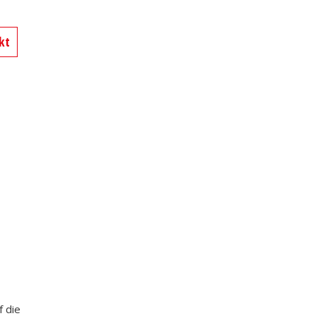
kt
f die