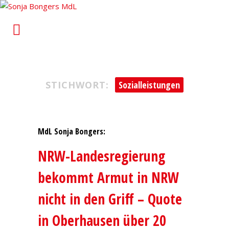
Sonja Bongers MdL
Für Alt-Oberhausen und Osterfeld im Landtag von
Nordrhein-Westfalen
STICHWORT:
Sozialleistungen
MdL Sonja Bongers:
NRW-Landesregierung
bekommt Armut in NRW
nicht in den Griff – Quote
in Oberhausen über 20