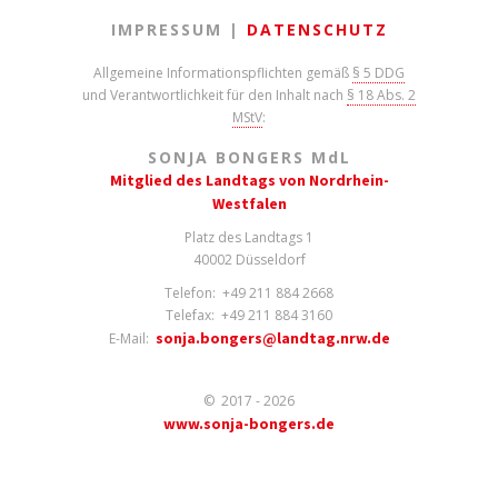
IMPRESSUM |
DATENSCHUTZ
Allgemeine Informationspflichten gemäß
§ 5 DDG
und Verantwortlichkeit für den Inhalt nach
§ 18 Abs. 2
MStV
:
SONJA BONGERS M
d
L
Mitglied des Landtags von Nordrhein-
Westfalen
Platz des Landtags 1
40002 Düsseldorf
Telefon: +49 211 884 2668
Telefax: +49 211 884 3160
sonja.bongers@landtag.nrw.de
E-Mail:
© 2017 - 2026
www.sonja-bongers.de