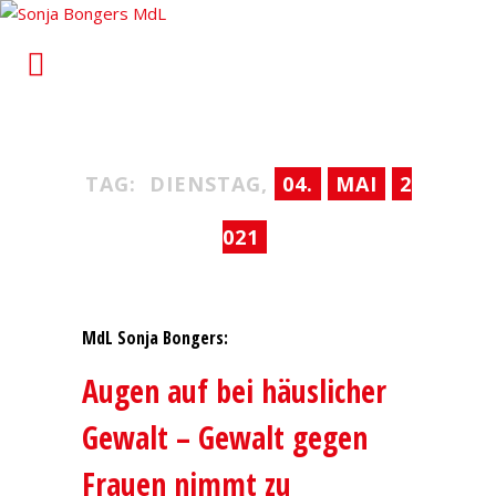
Sonja Bongers MdL
Für Alt-Oberhausen und Osterfeld im Landtag von
Nordrhein-Westfalen
TAG:
DIENSTAG,
04.
MAI
2
021
MdL Sonja Bongers:
Augen auf bei häuslicher
Gewalt – Gewalt gegen
Frauen nimmt zu