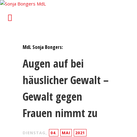
Sonja Bongers MdL
Für Alt-Oberhausen und Osterfeld im Landtag von
Nordrhein-Westfalen
MdL Sonja Bongers:
Augen auf bei
häuslicher Gewalt –
Gewalt gegen
Frauen nimmt zu
DIENSTAG,
04.
MAI
2021