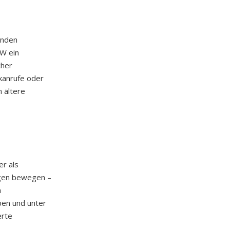
enden
RW ein
cher
kanrufe oder
n ältere
er als
ngen bewegen –
h
ben und unter
erte