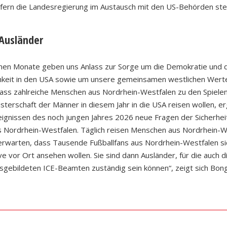
efern die Landesregierung im Austausch mit den US-Behörden ste
 Ausländer
nen Monate geben uns Anlass zur Sorge um die Demokratie und 
chkeit in den USA sowie um unsere gemeinsamen westlichen Wert
ass zahlreiche Menschen aus Nordrhein-Westfalen zu den Spiele
sterschaft der Männer in diesem Jahr in die USA reisen wollen, e
ignissen des noch jungen Jahres 2026 neue Fragen der Sicherheit
s Nordrhein-Westfalen. Täglich reisen Menschen aus Nordrhein-We
 erwarten, dass Tausende Fußballfans aus Nordrhein-Westfalen sic
ve vor Ort ansehen wollen. Sie sind dann Ausländer, für die auch d
usgebildeten ICE-Beamten zuständig sein können“, zeigt sich Bon