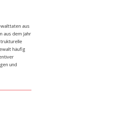
ewalttaten aus
n aus dem Jahr
trukturelle
walt häufig
entiver
agen und