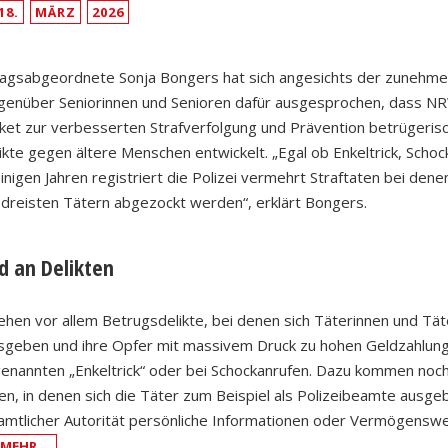
18.
MÄRZ
2026
agsabgeordnete Sonja Bongers hat sich angesichts der zunehm
egenüber Seniorinnen und Senioren dafür ausgesprochen, dass N
t zur verbesserten Strafverfolgung und Prävention betrügeris
te gegen ältere Menschen entwickelt. „Egal ob Enkeltrick, Schoc
inigen Jahren registriert die Polizei vermehrt Straftaten bei dene
dreisten Tätern abgezockt werden“, erklärt Bongers.
d an Delikten
hen vor allem Betrugsdelikte, bei denen sich Täterinnen und Tät
sgeben und ihre Opfer mit massivem Druck zu hohen Geldzahlu
enannten „Enkeltrick“ oder bei Schockanrufen. Dazu kommen noc
, in denen sich die Täter zum Beispiel als Polizeibeamte ausge
amtlicher Autorität persönliche Informationen oder Vermögensw
MEHR …