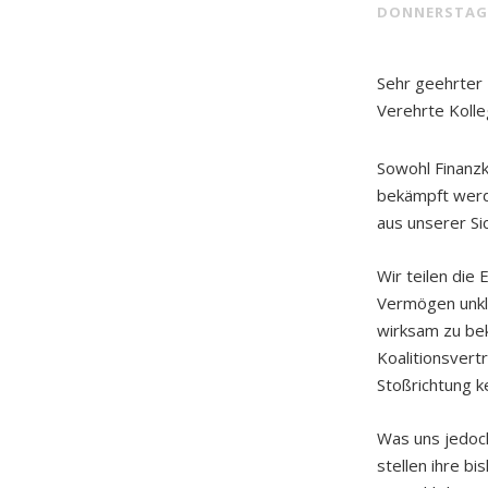
DONNERSTAG
Sehr geehrter 
Verehrte Kolle
Sowohl Finanzk
bekämpft werde
aus unserer Sic
Wir teilen die
Vermögen unkla
wirksam zu be
Koalitionsvert
Stoßrichtung ke
Was uns jedoch 
stellen ihre b