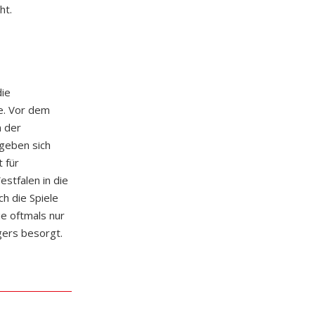
ht.
die
e. Vor dem
n der
rgeben sich
 für
stfalen in die
h die Spiele
ie oftmals nur
gers besorgt.