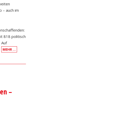
weiten
b – auch im
enschaffenden:
t 818 politisch
 Auf
.
MEHR …
zen –