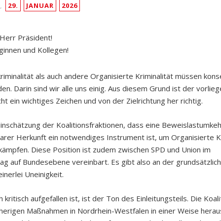
,
29.
JANUAR
2026
Herr Präsident!
ginnen und Kollegen!
riminalität als auch andere Organisierte Kriminalität müssen kon
n. Darin sind wir alle uns einig. Aus diesem Grund ist der vorlie
ht ein wichtiges Zeichen und von der Zielrichtung her richtig.
 Einschätzung der Koalitionsfraktionen, dass eine Beweislastumkeh
rer Herkunft ein notwendiges Instrument ist, um Organisierte Kr
kämpfen. Diese Position ist zudem zwischen SPD und Union im
rag auf Bundesebene vereinbart. Es gibt also an der grundsätzlic
inerlei Uneinigkeit.
kritisch aufgefallen ist, ist der Ton des Einleitungsteils. Die Koal
isherigen Maßnahmen in Nordrhein-Westfalen in einer Weise herau