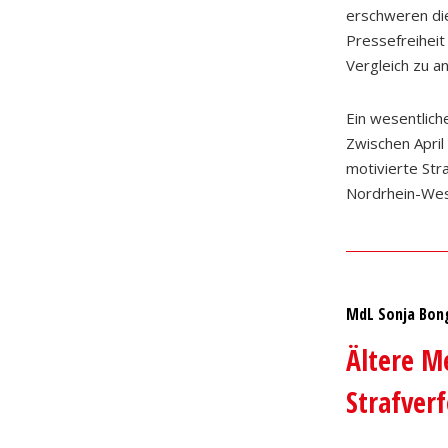
erschweren die
Pressefreiheit
Vergleich zu 
Ein wesentlic
Zwischen April
motivierte Str
Nordrhein-West
MdL Sonja Bon
Ältere M
Strafver