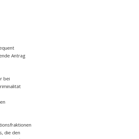
sequent
gende Antrag
r bei
iminalität
hen
itionsfraktionen
s, die den