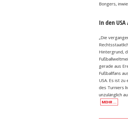
Bongers, inwi
In den USA
„Die vergange
Rechtsstaatli
Hintergrund, d
Fußballweltmei
gerade aus Ere
Fußballfans au
USA. Es ist zu
des Turniers li
unzulänglich a
MEHR …