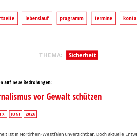
 MdL
rtseite
lebenslauf
programm
termine
konta
d im Landtag von Nordrhein-Westfalen
THEMA:
Sicherheit
n auf neue Bedrohungen:
rnalismus vor Gewalt schützen
17.
JUNI
2026
heit ist in Nordrhein-Westfalen unverzichtbar. Doch aktuelle Entw