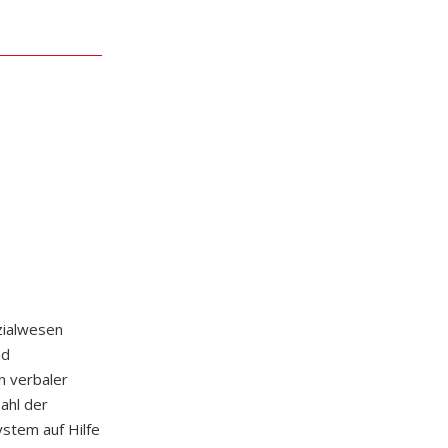
zialwesen
nd
n verbaler
ahl der
stem auf Hilfe