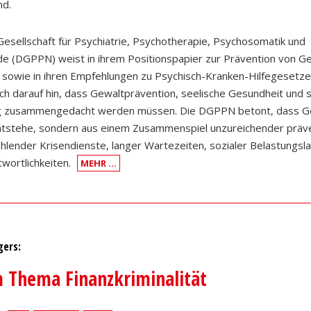
nd.
esellschaft für Psychiatrie, Psychotherapie, Psychosomatik und
e (DGPPN) weist in ihrem Positionspapier zur Prävention von G
 sowie in ihren Empfehlungen zu Psychisch-Kranken-Hilfegesetze
ich darauf hin, dass Gewaltprävention, seelische Gesundheit und s
 zusammengedacht werden müssen. Die DGPPN betont, dass Ge
 entstehe, sondern aus einem Zusammenspiel unzureichender präv
hlender Krisendienste, langer Wartezeiten, sozialer Belastungsl
twortlichkeiten.
MEHR …
gers:
 Thema Finanzkriminalität