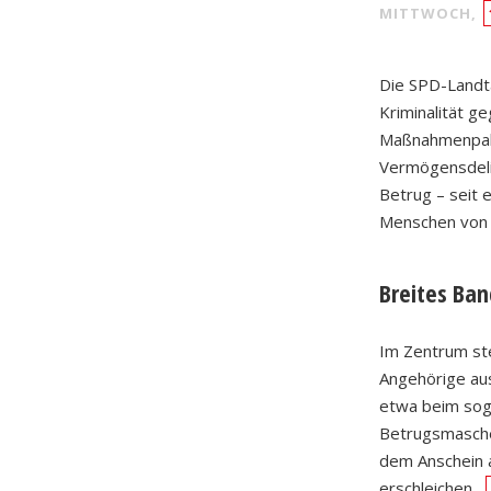
MITTWOCH,
Die SPD-Landt
Kriminalität g
Maßnahmenpake
Vermögensdelik
Betrug – seit e
Menschen von 
Breites Ban
Im Zentrum ste
Angehörige au
etwa beim sog
Betrugsmaschen
dem Anschein 
erschleichen.