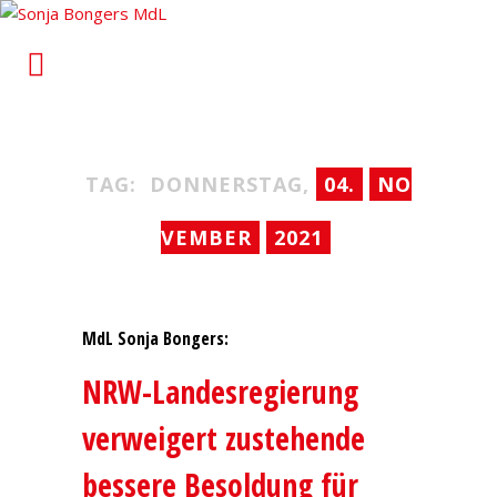
Sonja Bongers MdL
Für Alt-Oberhausen und Osterfeld im Landtag von
Nordrhein-Westfalen
TAG:
DONNERSTAG,
04.
NO
VEMBER
2021
MdL Sonja Bongers:
NRW-Landesregierung
verweigert zustehende
bessere Besoldung für