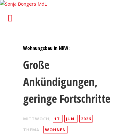
Sonja Bongers MdL
Für Alt-Oberhausen und Osterfeld im Landtag von
Nordrhein-Westfalen
Wohnungsbau in NRW:
Große
Ankündigungen,
geringe Fortschritte
MITTWOCH,
17.
JUNI
2026
THEMA:
WOHNEN