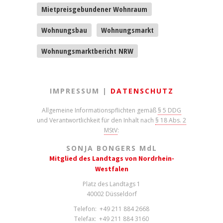
Mietpreisgebundener Wohnraum
Wohnungsbau
Wohnungsmarkt
Wohnungsmarktbericht NRW
IMPRESSUM |
DATENSCHUTZ
Allgemeine Informationspflichten gemäß
§ 5 DDG
und Verantwortlichkeit für den Inhalt nach
§ 18 Abs. 2
MStV
:
SONJA BONGERS M
d
L
Mitglied des Landtags von Nordrhein-
Westfalen
Platz des Landtags 1
40002 Düsseldorf
Telefon: +49 211 884 2668
Telefax: +49 211 884 3160