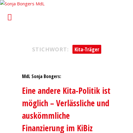
Sonja Bongers MdL
Für Alt-Oberhausen und Osterfeld im Landtag von
Nordrhein-Westfalen
STICHWORT:
Kita-Träger
MdL Sonja Bongers:
Eine andere Kita-Politik ist
möglich – Verlässliche und
auskömmliche
Finanzierung im KiBiz