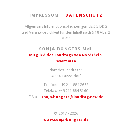
IMPRESSUM |
DATENSCHUTZ
Allgemeine Informationspflichten gemäß
§ 5 DDG
und Verantwortlichkeit für den Inhalt nach
§ 18 Abs. 2
MStV
:
SONJA BONGERS M
d
L
Mitglied des Landtags von Nordrhein-
Westfalen
Platz des Landtags 1
40002 Düsseldorf
Telefon: +49 211 884 2668
Telefax: +49 211 884 3160
sonja.bongers@landtag.nrw.de
E-Mail:
© 2017 - 2026
www.sonja-bongers.de