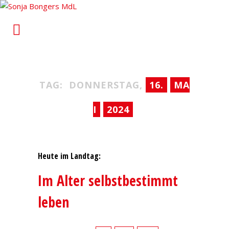
Sonja Bongers MdL
Für Alt-Oberhausen und Osterfeld im Landtag von
Nordrhein-Westfalen
TAG:
DONNERSTAG,
16.
MA
I
2024
Heute im Landtag:
Im Alter selbstbestimmt
leben