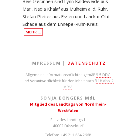
Beisitzer:innen sind Lynn Kaldeweide aus
Marl, Nadia Khalaf aus Mülheim a. d. Ruhr,
Stefan Pfeifer aus Essen und Landrat Olaf
Schade aus dem Ennepe-Ruhr-Kreis.
MEHR …
IMPRESSUM |
DATENSCHUTZ
Allgemeine Informationspflichten gemäß
§ 5 DDG
und Verantwortlichkeit für den Inhalt nach
§ 18 Abs. 2
MStV
:
SONJA BONGERS M
d
L
Mitglied des Landtags von Nordrhein-
Westfalen
Platz des Landtags 1
40002 Düsseldorf
Telefon: +49 211 884 2668