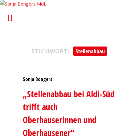
Sonja Bongers MdL
Für Alt-Oberhausen und Osterfeld im Landtag von
Nordrhein-Westfalen
STICHWORT:
Stellenabbau
Sonja Bongers:
„Stellenabbau bei Aldi-Süd
trifft auch
Oberhauserinnen und
Oberhausener“