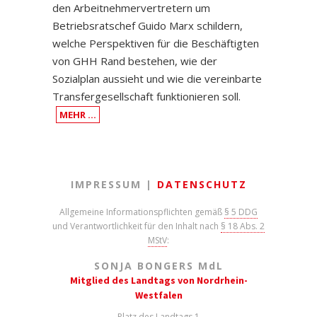
den Arbeitnehmervertretern um
Betriebsratschef Guido Marx schildern,
welche Perspektiven für die Beschäftigten
von GHH Rand bestehen, wie der
Sozialplan aussieht und wie die vereinbarte
Transfergesellschaft funktionieren soll.
MEHR …
IMPRESSUM |
DATENSCHUTZ
Allgemeine Informationspflichten gemäß
§ 5 DDG
und Verantwortlichkeit für den Inhalt nach
§ 18 Abs. 2
MStV
:
SONJA BONGERS M
d
L
Mitglied des Landtags von Nordrhein-
Westfalen
Platz des Landtags 1