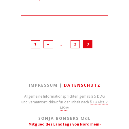
1
«
...
2
3
IMPRESSUM |
DATENSCHUTZ
Allgemeine Informationspflichten gemäß
§ 5 DDG
und Verantwortlichkeit für den Inhalt nach
§ 18 Abs. 2
MStV
:
SONJA BONGERS M
d
L
Mitglied des Landtags von Nordrhein-