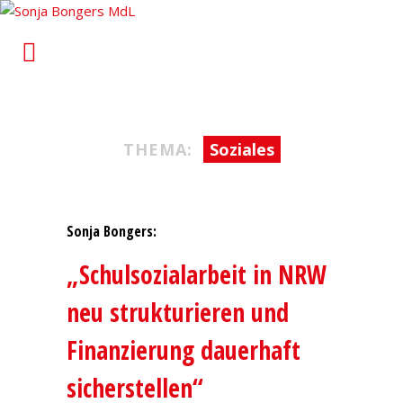
Sonja Bongers MdL
Für Alt-Oberhausen und Osterfeld im Landtag von
Nordrhein-Westfalen
THEMA:
Soziales
Sonja Bongers:
„Schulsozialarbeit in NRW
neu strukturieren und
Finanzierung dauerhaft
sicherstellen“