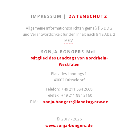
IMPRESSUM |
DATENSCHUTZ
Allgemeine Informationspflichten gemäß
§ 5 DDG
und Verantwortlichkeit für den Inhalt nach
§ 18 Abs. 2
MStV
:
SONJA BONGERS M
d
L
Mitglied des Landtags von Nordrhein-
Westfalen
Platz des Landtags 1
40002 Düsseldorf
Telefon: +49 211 884 2668
Telefax: +49 211 884 3160
sonja.bongers@landtag.nrw.de
E-Mail:
© 2017 - 2026
www.sonja-bongers.de